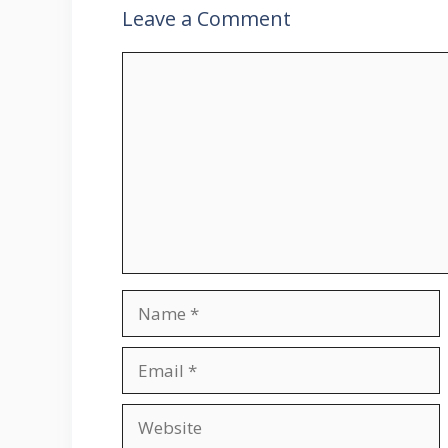
Leave a Comment
Comment
Name
Email
Website