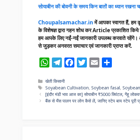
सोयाबीन की बोवनी के समय किन बातों का ध्यान रखना चाहि
Choupalsamachar.in
में आपका स्वागत हैं, हम कृ
के विशेषज्ञ द्वारा गहन शोध कर Article प्रकाशित किये 
हम आपके लिए नईं-नईं जानकारी उपलब्ध करवाते रहेंगे। आप 
से जुड़कर अनवरत समाचार एवं जानकारी प्राप्त करें.
W
T
F
T
E
S
h
el
ac
w
m
h
at
e
e
itt
ai
ar
Categories
खेती किसानी
Tags
Soyabean Cultivation
,
Soybean fasal
,
Soybean 
s
gr
b
er
l
e
[इंदौर मंडी भाव आज का] सोयाबीन ₹5000 क्विंटल, गेंहू लोकव
A
a
o
बैंक से भैंस पालन पर लोन कैसे लें, जानिए स्टेप बाय स्टेप पू
p
m
o
p
k