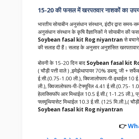
15-20 की फसल में खरपतवार नाशकों का उपयो
भारतीय सोयाबीन अनुसंधान संस्थान, इंदौर द्वारा समय-स
अनुसंधान संस्थान के कृषि वैज्ञानिकों ने सोयाबीन 
Soybean fasal kit Rog niyantran
से बचान
की सलाह दी हैं। सलाह के अनुसार अनुशंसित खरपतावार न
बोवनी के 15-20 दिन बाद
Soybean fasal kit R
( चौड़ी पत्ती वाले ) ,इमेझेथापायर 70% डब्ल्यू. जी + सर्फे
ई.सी.(0.75-1.00 ली.), क्विजालोफाप-पी-इथाईल 10 ई
ली.), क्विजालोफाप-पी-टेफ्युरिल 4.41 ई.सी.(0.75- 1.0
हेलाक्सिफॉप आर मिथाईल 10.5 ई.सी.( 1-1.25 ली.), प्र
फ्लमूथियासेट मिथाईल 10.3 ई.सी. (125 मि.ली.),( चौड़ी 
Soybean fasal kit Rog niyantran
👉
Wh