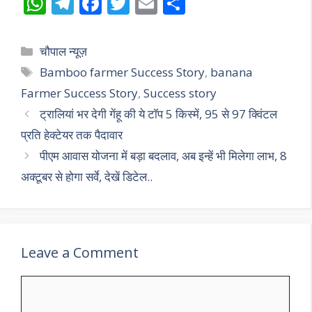
W
T
F
T
E
S
h
el
ac
w
m
h
at
e
e
itt
ai
ar
Categories
चौपाल न्यूज़
s
gr
b
er
l
e
Tags
Bamboo farmer Success Story
,
banana
A
a
o
Farmer Success Story
,
Success story
p
m
o
ट्रालियां भर देगी गेंहू की ये टॉप 5 किस्में, 95 से 97 क्विंटल
p
k
प्रति हेक्टेयर तक पैदावार
पीएम आवास योजना में बड़ा बदलाव, अब इन्हें भी मिलेगा लाभ, 8
अक्टूबर से होगा सर्वे, देखें डिटेल..
Leave a Comment
Comment