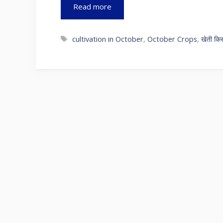
Read more
Tags
cultivation in October
,
October Crops
,
खेती कि