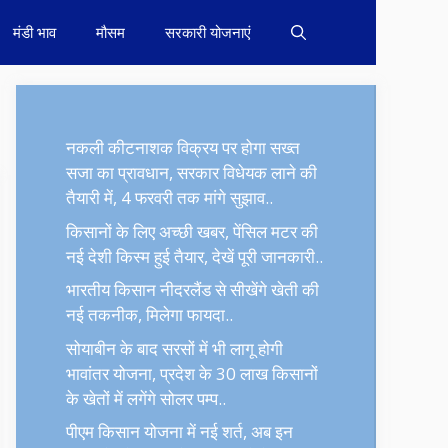
मंडी भाव
मौसम
सरकारी योजनाएं
नकली कीटनाशक विक्रय पर होगा सख्त
सजा का प्रावधान, सरकार विधेयक लाने की
तैयारी में, 4 फरवरी तक मांगे सुझाव..
किसानों के लिए अच्छी खबर, पेंसिल मटर की
नई देशी किस्म हुई तैयार, देखें पूरी जानकारी..
भारतीय किसान नीदरलैंड से सीखेंगे खेती की
नई तकनीक, मिलेगा फायदा..
सोयाबीन के बाद सरसों में भी लागू होगी
भावांतर योजना, प्रदेश के 30 लाख किसानों
के खेतों में लगेंगे सोलर पम्प..
पीएम किसान योजना में नई शर्त, अब इन