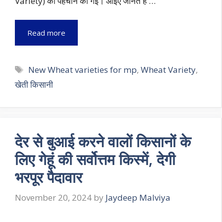
Variety) की पहचान की गई। आइए जानते है …
Read more
Tags
New Wheat varieties for mp
,
Wheat Variety
,
खेती किसानी
देर से बुआई करने वालों किसानों के
लिए गेहूं की सर्वोत्तम किस्में, देगी
भरपूर पैदावार
November 20, 2024
by
Jaydeep Malviya