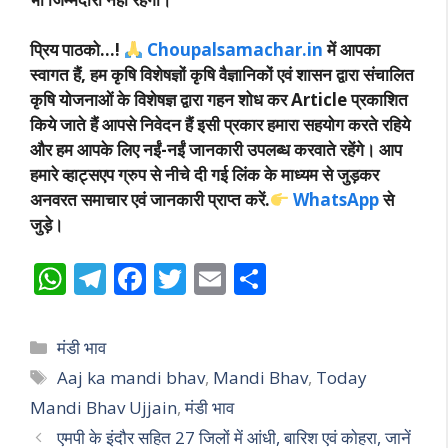
प्रिय पाठको…!
Choupalsamachar.in
में आपका
स्वागत हैं, हम कृषि विशेषज्ञों कृषि वैज्ञानिकों एवं शासन द्वारा संचालित
कृषि योजनाओं के विशेषज्ञ द्वारा गहन शोध कर Article प्रकाशित
किये जाते हैं आपसे निवेदन हैं इसी प्रकार हमारा सहयोग करते रहिये
और हम आपके लिए नईं-नईं जानकारी उपलब्ध करवाते रहेंगे। आप
हमारे व्हाट्सएप ग्रुप से नीचे दी गई लिंक के माध्यम से जुड़कर
अनवरत समाचार एवं जानकारी प्राप्त करें.
WhatsApp
से
जुड़े।
W
T
F
T
E
S
h
el
ac
w
m
h
at
e
e
itt
ai
ar
Categories
मंडी भाव
s
gr
b
er
l
e
Tags
Aaj ka mandi bhav
,
Mandi Bhav
,
Today
A
a
o
Mandi Bhav Ujjain
,
मंडी भाव
p
m
o
एमपी के इंदौर सहित 27 जिलों में आंधी, बारिश एवं कोहरा, जानें