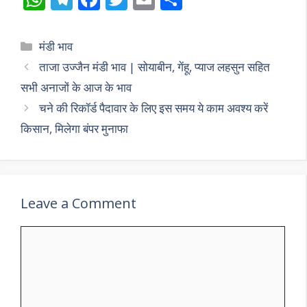
h
el
ac
w
m
h
at
e
e
itt
ai
ar
Categories
मंडी भाव
s
gr
b
er
l
e
ताजा उज्जैन मंडी भाव | सोयाबीन, गेंहू, प्याज लहसुन सहित
A
a
o
सभी अनाजों के आज के भाव
p
m
o
चने की रिकॉर्ड पैदावार के लिए इस समय ये काम अवश्य करें
p
k
किसान, मिलेगा बंपर मुनाफा
Leave a Comment
Comment