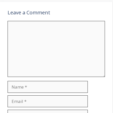
Leave a Comment
Comment
Name
Email
Website