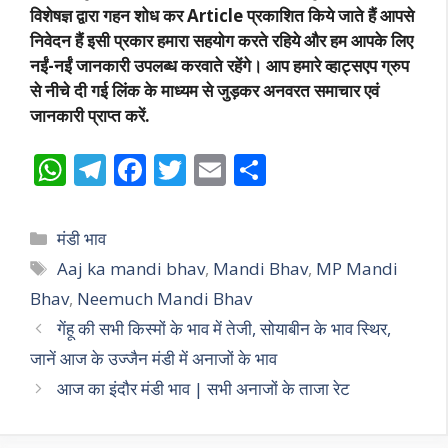
विशेषज्ञ द्वारा गहन शोध कर Article प्रकाशित किये जाते हैं आपसे
निवेदन हैं इसी प्रकार हमारा सहयोग करते रहिये और हम आपके लिए
नईं-नईं जानकारी उपलब्ध करवाते रहेंगे। आप हमारे व्हाट्सएप ग्रुप
से नीचे दी गई लिंक के माध्यम से जुड़कर अनवरत समाचार एवं
जानकारी प्राप्त करें.
W
T
F
T
E
S
h
el
ac
w
m
h
at
e
e
itt
ai
ar
Categories
मंडी भाव
s
gr
b
er
l
e
Tags
Aaj ka mandi bhav
,
Mandi Bhav
,
MP Mandi
A
a
o
Bhav
,
Neemuch Mandi Bhav
p
m
o
गेंहू की सभी किस्मों के भाव में तेजी, सोयाबीन के भाव स्थिर,
p
k
जानें आज के उज्जैन मंडी में अनाजों के भाव
आज का इंदौर मंडी भाव | सभी अनाजों के ताजा रेट