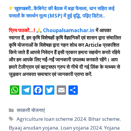
खुशखबरी..कैबिनेट की बैठक में बड़ा फैसला, धान सहित कई
फसलों के समर्थन मूल्य (MSP) में हुई वृद्धि, पढ़िए डिटेल..
प्रिय पाठकों…!
Choupalsamachar.in
में आपका
स्वागत हैं, हम कृषि विशेषज्ञों कृषि वैज्ञानिकों एवं शासन द्वारा संचालित
कृषि योजनाओं के विशेषज्ञ द्वारा गहन शोध कर Article प्रकाशित
किये जाते हैं आपसे निवेदन हैं इसी प्रकार हमारा सहयोग करते रहिये
और हम आपके लिए नईं-नईं जानकारी उपलब्ध करवाते रहेंगे। आप
हमारे टेलीग्राम एवं व्हाट्सएप ग्रुप से नीचे दी गई लिंक के माध्यम से
जुड़कर अनवरत समाचार एवं जानकारी प्राप्त करें.
W
T
F
T
E
S
h
el
ac
w
m
h
at
e
e
itt
ai
ar
Categories
सरकारी योजनाएं
s
gr
b
er
l
e
Tags
Agriculture loan scheme 2024
,
Bihar scheme
,
A
a
o
Byaaj anudan yojana
,
Loan yojana 2024
,
Yojana