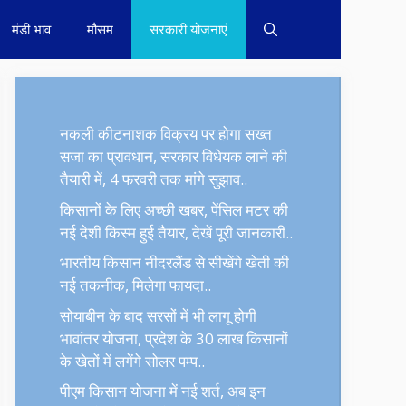
मंडी भाव
मौसम
सरकारी योजनाएं
नकली कीटनाशक विक्रय पर होगा सख्त
सजा का प्रावधान, सरकार विधेयक लाने की
तैयारी में, 4 फरवरी तक मांगे सुझाव..
किसानों के लिए अच्छी खबर, पेंसिल मटर की
नई देशी किस्म हुई तैयार, देखें पूरी जानकारी..
भारतीय किसान नीदरलैंड से सीखेंगे खेती की
नई तकनीक, मिलेगा फायदा..
सोयाबीन के बाद सरसों में भी लागू होगी
भावांतर योजना, प्रदेश के 30 लाख किसानों
के खेतों में लगेंगे सोलर पम्प..
पीएम किसान योजना में नई शर्त, अब इन