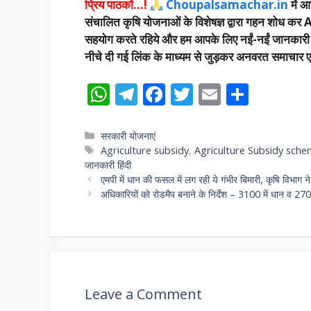
प्रिय पाठकों…!
Choupalsamachar.in
में आप
संचालित कृषि योजनाओं के विशेषज्ञ द्वारा गहन शोध कर A
सहयोग करते रहिये और हम आपके लिए नईं-नईं जानकारी उपलब
नीचे दी गई लिंक के माध्यम से जुड़कर अनवरत समाचार एवं
W
T
F
T
E
S
h
el
ac
w
m
h
at
e
e
itt
ai
ar
Categories
सरकारी योजनाएं
Tags
Agriculture subsidy
,
Agriculture Subsidy sch
s
gr
b
er
l
e
जानकारी हिंदी
A
a
o
एमपी में धान की फसल में लग रही ये गंभीर बिमारी, कृषि विभाग 
अधिकारियों को रोडमैप बनाने के निर्देश – 3100 में धान व 2700 
p
m
o
p
k
Leave a Comment