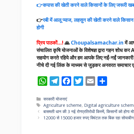
👉कपास की खेती करने वाले किसानों के लिए जरूरी खबर
👉
रबी में आलू प्याज, लहसुन की खेती करने वाले किसान 
होगी
प्रिय पाठकों…!
🙏
Choupalsamachar.in
में आप
संचालित कृषि योजनाओं के विशेषज्ञ द्वारा गहन शोध कर A
सहयोग करते रहिये और हम आपके लिए नईं-नईं जानकारी उपलब
नीचे दी गई लिंक के माध्यम से जुड़कर अनवरत समाचार एवं
W
T
F
T
E
S
h
el
ac
w
m
h
at
e
e
itt
ai
ar
Categories
सरकारी योजनाएं
Tags
Agriculture scheme
,
Digital agriculture sche
s
gr
b
er
l
e
बासमती धान की 3 नई रोगप्रतिरोधी किस्में, किसानों को होगा मोट
A
a
o
12000 से 15000 हजार रुपए क्विंटल तक बिक रहा सोयाबीन की 
p
m
o