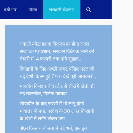
मंडी भाव
मौसम
सरकारी योजनाएं
नकली कीटनाशक विक्रय पर होगा सख्त
सजा का प्रावधान, सरकार विधेयक लाने की
तैयारी में, 4 फरवरी तक मांगे सुझाव..
किसानों के लिए अच्छी खबर, पेंसिल मटर की
नई देशी किस्म हुई तैयार, देखें पूरी जानकारी..
भारतीय किसान नीदरलैंड से सीखेंगे खेती की
नई तकनीक, मिलेगा फायदा..
सोयाबीन के बाद सरसों में भी लागू होगी
भावांतर योजना, प्रदेश के 30 लाख किसानों
के खेतों में लगेंगे सोलर पम्प..
पीएम किसान योजना में नई शर्त, अब इन