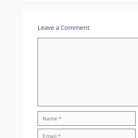
p
k
Leave a Comment
Comment
Name
Email