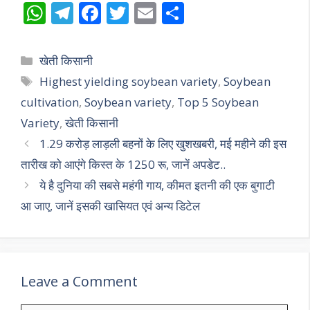
W
T
F
T
E
S
h
el
ac
w
m
h
at
e
e
itt
ai
ar
Categories
खेती किसानी
s
gr
b
er
l
e
Tags
Highest yielding soybean variety
,
Soybean
A
a
o
cultivation
,
Soybean variety
,
Top 5 Soybean
p
m
o
Variety
,
खेती किसानी
p
k
1.29 करोड़ लाड़ली बहनों के लिए खुशखबरी, मई महीने की इस
तारीख को आएंगे किस्त के 1250 रू, जानें अपडेट..
ये है दुनिया की सबसे महंगी गाय, कीमत इतनी की एक बुगाटी
आ जाए, जानें इसकी खासियत एवं अन्य डिटेल
Leave a Comment