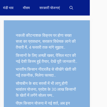
मंडी भाव
मौसम
सरकारी योजनाएं
नकली कीटनाशक विक्रय पर होगा सख्त
सजा का प्रावधान, सरकार विधेयक लाने की
तैयारी में, 4 फरवरी तक मांगे सुझाव..
किसानों के लिए अच्छी खबर, पेंसिल मटर की
नई देशी किस्म हुई तैयार, देखें पूरी जानकारी..
भारतीय किसान नीदरलैंड से सीखेंगे खेती की
नई तकनीक, मिलेगा फायदा..
सोयाबीन के बाद सरसों में भी लागू होगी
भावांतर योजना, प्रदेश के 30 लाख किसानों
के खेतों में लगेंगे सोलर पम्प..
पीएम किसान योजना में नई शर्त, अब इन