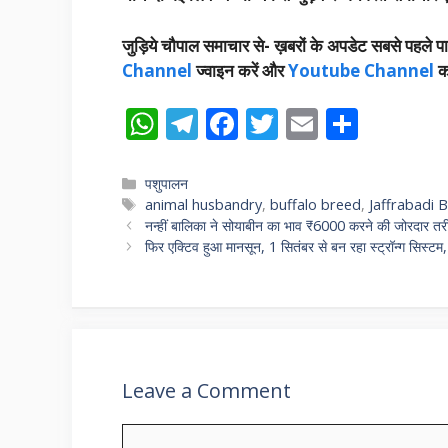
जुड़िये चौपाल समाचार से-
ख़बरों के अपडेट सबसे पहले पा
Channel
ज्वाइन करें और
Youtube Channel
क
W
T
F
T
E
S
h
el
ac
w
m
h
at
e
e
itt
ai
ar
Categories
पशुपालन
Tags
animal husbandry
,
buffalo breed
,
Jaffrabadi 
s
gr
b
er
l
e
नन्हीं बालिका ने सोयाबीन का भाव ₹6000 करने की जोरदार तरीक
A
a
o
फिर एक्टिव हुआ मानसून, 1 सितंबर से बन रहा स्ट्रॉन्ग सिस्ट
p
m
o
p
k
Leave a Comment
Comment