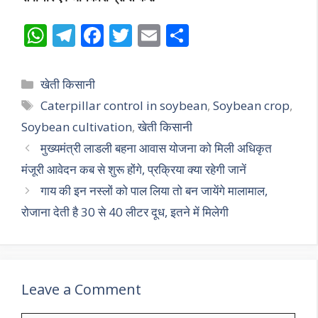
W
T
F
T
E
S
h
el
ac
w
m
h
at
e
e
itt
ai
ar
Categories
खेती किसानी
s
gr
b
er
l
e
Tags
Caterpillar control in soybean
,
Soybean crop
,
A
a
o
Soybean cultivation
,
खेती किसानी
p
m
o
मुख्यमंत्री लाडली बहना आवास योजना को मिली अधिकृत
p
k
मंजूरी आवेदन कब से शुरू होंगे, प्रक्रिया क्या रहेगी जानें
गाय की इन नस्लों को पाल लिया तो बन जायेंगे मालामाल,
रोजाना देती है 30 से 40 लीटर दूध, इतने में मिलेगी
Leave a Comment