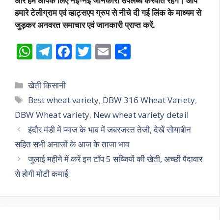
और हम आपके लिए नईं-नईं जानकारी उपलब्ध करवाते रहेंगे। आप
हमारे टेलीग्राम एवं व्हाट्सएप ग्रुप से नीचे दी गई लिंक के माध्यम से
जुड़कर अनवरत समाचार एवं जानकारी प्राप्त करें.
W
T
F
T
E
S
h
el
ac
w
m
h
at
e
e
itt
ai
ar
Categories
खेती किसानी
s
gr
b
er
l
e
Tags
Best wheat variety
,
DBW 316 Wheat Variety
,
A
a
o
DBW Wheat variety
,
New wheat variety detail
p
m
o
इंदौर मंडी में प्याज के भाव में जबरजस्त तेजी, देखें सोयाबीन
p
k
सहित सभी अनाजों के आज के ताजा भाव
जुलाई महीने में करें इन टॉप 5 सब्जियों की खेती, अच्छी पैदावार
से होगी मोटी कमाई