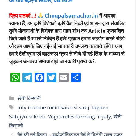
की राशि बढ़ाएगी सरकार, देखें डिटेल
प्रिय पाठकों…!
Choupalsamachar.in
में आपका
स्वागत हैं, हम कृषि विशेषज्ञों कृषि वैज्ञानिकों एवं शासन द्वारा संचालित
कृषि योजनाओं के विशेषज्ञ द्वारा गहन शोध कर Article प्रकाशित
किये जाते हैं आपसे निवेदन हैं इसी प्रकार हमारा सहयोग करते रहिये
और हम आपके लिए नईं-नईं जानकारी उपलब्ध करवाते रहेंगे। आप
हमारे टेलीग्राम एवं व्हाट्सएप ग्रुप से नीचे दी गई लिंक के माध्यम से
जुड़कर अनवरत समाचार एवं जानकारी प्राप्त करें.
W
T
F
T
E
S
h
el
ac
w
m
h
at
e
e
itt
ai
ar
Categories
खेती किसानी
s
gr
b
er
l
e
Tags
July mahine mein kaun si sabji lagaen
,
A
a
o
Sabjiyo ki kheti
,
Vegetables farming in july
,
खेती
p
m
o
किसानी
p
k
गेहूं की नई किस्म – बायोफोर्टिफाइड गेहूं से मिलेगी उच्च उपज,