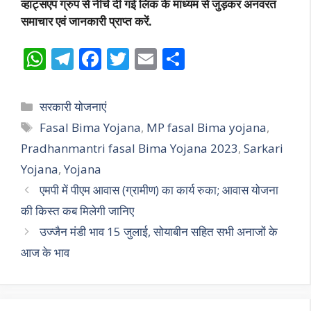
व्हाट्सएप ग्रुप से नीचे दी गई लिंक के माध्यम से जुड़कर अनवरत
समाचार एवं जानकारी प्राप्त करें.
W
T
F
T
E
S
h
el
ac
w
m
h
at
e
e
itt
ai
ar
Categories
सरकारी योजनाएं
s
gr
b
er
l
e
Tags
Fasal Bima Yojana
,
MP fasal Bima yojana
,
A
a
o
Pradhanmantri fasal Bima Yojana 2023
,
Sarkari
p
m
o
Yojana
,
Yojana
p
k
एमपी में पीएम आवास (ग्रामीण) का कार्य रुका; आवास योजना
की किस्त कब मिलेगी जानिए
उज्जैन मंडी भाव 15 जुलाई, सोयाबीन सहित सभी अनाजों के
आज के भाव