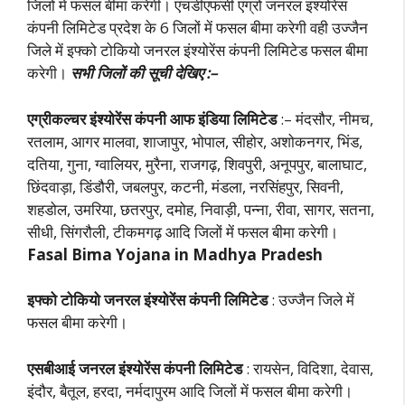
जिलों में फसल बीमा करेगी। एचडीएफसी एग्रो जनरल इंश्योरेंस
कंपनी लिमिटेड प्रदेश के 6 जिलों में फसल बीमा करेगी वही उज्जैन
जिले में इफ्को टोकियो जनरल इंश्योरेंस कंपनी लिमिटेड फसल बीमा
करेगी।
सभी जिलों की सूची देखिए :–
एग्रीकल्चर इंश्योरेंस कंपनी आफ इंडिया लिमिटेड
:– मंदसौर, नीमच,
रतलाम, आगर मालवा, शाजापुर, भोपाल, सीहोर, अशोकनगर, भिंड,
दतिया, गुना, ग्वालियर, मुरैना, राजगढ़, शिवपुरी, अनूपपुर, बालाघाट,
छिंदवाड़ा, डिंडौरी, जबलपुर, कटनी, मंडला, नरसिंहपुर, सिवनी,
शहडोल, उमरिया, छतरपुर, दमोह, निवाड़ी, पन्ना, रीवा, सागर, सतना,
सीधी, सिंगरौली, टीकमगढ़ आदि जिलों में फसल बीमा करेगी।
Fasal Bima Yojana in Madhya Pradesh
इफ्को टोकियो जनरल इंश्योरेंस कंपनी लिमिटेड
: उज्जैन जिले में
फसल बीमा करेगी।
एसबीआई जनरल इंश्योरेंस कंपनी लिमिटेड
: रायसेन, विदिशा, देवास,
इंदौर, बैतूल, हरदा, नर्मदापुरम आदि जिलों में फसल बीमा करेगी।