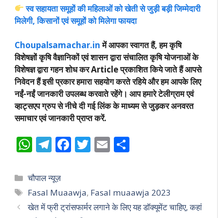
स्व सहायता समूहों की महिलाओं को खेती से जुड़ी बड़ी जिम्मेदारी
मिलेगी, किसानों एवं समूहों को मिलेगा फायदा
Choupalsamachar.in
में आपका स्वागत हैं, हम कृषि
विशेषज्ञों कृषि वैज्ञानिकों एवं शासन द्वारा संचालित कृषि योजनाओं के
विशेषज्ञ द्वारा गहन शोध कर Article प्रकाशित किये जाते हैं आपसे
निवेदन हैं इसी प्रकार हमारा सहयोग करते रहिये और हम आपके लिए
नईं-नईं जानकारी उपलब्ध करवाते रहेंगे। आप हमारे टेलीग्राम एवं
व्हाट्सएप ग्रुप से नीचे दी गई लिंक के माध्यम से जुड़कर अनवरत
समाचार एवं जानकारी प्राप्त करें.
W
T
F
T
E
S
h
el
ac
w
m
h
at
e
e
itt
ai
ar
Categories
चौपाल न्यूज़
s
gr
b
er
l
e
Tags
Fasal Muaawja
,
Fasal muaawja 2023
A
a
o
खेत में फ्री ट्रांसफार्मर लगाने के लिए यह डॉक्यूमेंट चाहिए, कहां