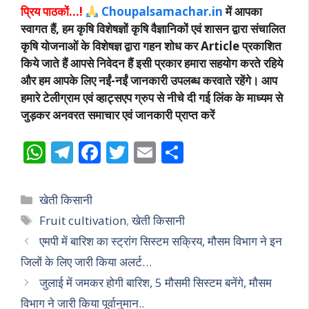
प्रिय पाठकों…!
Choupalsamachar.in
में आपका
स्वागत हैं, हम कृषि विशेषज्ञों कृषि वैज्ञानिकों एवं शासन द्वारा संचालित
कृषि योजनाओं के विशेषज्ञ द्वारा गहन शोध कर Article प्रकाशित
किये जाते हैं आपसे निवेदन हैं इसी प्रकार हमारा सहयोग करते रहिये
और हम आपके लिए नईं-नईं जानकारी उपलब्ध करवाते रहेंगे। आप
हमारे टेलीग्राम एवं व्हाट्सएप ग्रुप से नीचे दी गई लिंक के माध्यम से
जुड़कर अनवरत समाचार एवं जानकारी प्राप्त करें
W
T
F
T
E
S
h
el
ac
w
m
h
at
e
e
itt
ai
ar
Categories
खेती किसानी
s
gr
b
er
l
e
Tags
Fruit cultivation
,
खेती किसानी
A
a
o
एमपी में बारिश का स्ट्रांग सिस्टम सक्रिय, मौसम विभाग ने इन
p
m
o
जिलों के लिए जारी किया अलर्ट…
p
k
जुलाई में जमकर होगी बारिश, 5 मौसमी सिस्टम बनेंगे, मौसम
विभाग ने जारी किया पूर्वानुमान..