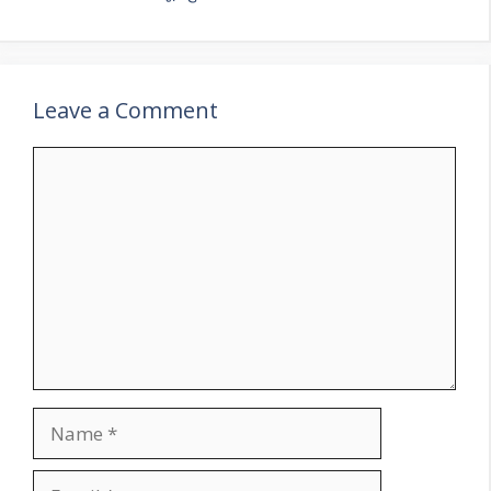
Leave a Comment
Comment
Name
Email