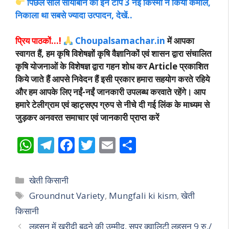
पिछले साल सोयाबीन की इन टॉप 3 नई किस्मों ने किया कमाल,
निकाला था सबसे ज्यादा उत्पादन, देखें..
प्रिय पाठकों…!
Choupalsamachar.in
में आपका
स्वागत हैं, हम कृषि विशेषज्ञों कृषि वैज्ञानिकों एवं शासन द्वारा संचालित
कृषि योजनाओं के विशेषज्ञ द्वारा गहन शोध कर Article प्रकाशित
किये जाते हैं आपसे निवेदन हैं इसी प्रकार हमारा सहयोग करते रहिये
और हम आपके लिए नईं-नईं जानकारी उपलब्ध करवाते रहेंगे। आप
हमारे टेलीग्राम एवं व्हाट्सएप ग्रुप से नीचे दी गई लिंक के माध्यम से
जुड़कर अनवरत समाचार एवं जानकारी प्राप्त करें
W
T
F
T
E
S
h
el
ac
w
m
h
at
e
e
itt
ai
ar
Categories
खेती किसानी
s
gr
b
er
l
e
Tags
Groundnut Variety
,
Mungfali ki kism
,
खेती
A
a
o
किसानी
p
m
o
लहसुन में खरीदी बढ़ने की उम्मीद, सुपर क्वालिटी लहसुन 9 रु./