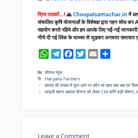
प्रिय पाठकों…!
🙏
Choupalsamachar.in
में आप
संचालित कृषि योजनाओं के विशेषज्ञ द्वारा गहन शोध कर A
सहयोग करते रहिये और हम आपके लिए नईं-नईं जानकारी उपलब
नीचे दी गई लिंक के माध्यम से जुड़कर अनवरत समाचार एवं
W
T
F
T
E
S
h
el
ac
w
m
h
at
e
e
itt
ai
ar
Categories
चौपाल न्यूज़
Tags
Haryana Farmers
s
gr
b
er
l
e
कपास की फसल में फूल आने पर कौन सा खाद कब कब एवं कितना
A
a
o
लाड़ली बहना आवास योजना को लेकर CM करेंगे बड़ी घोषणा, प्र
p
m
o
p
k
Leave a Comment