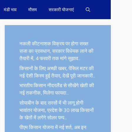
मंडी भाव
मौसम
सरकारी योजनाएं
नकली कीटनाशक विक्रय पर होगा सख्त
सजा का प्रावधान, सरकार विधेयक लाने की
तैयारी में, 4 फरवरी तक मांगे सुझाव..
किसानों के लिए अच्छी खबर, पेंसिल मटर की
नई देशी किस्म हुई तैयार, देखें पूरी जानकारी..
भारतीय किसान नीदरलैंड से सीखेंगे खेती की
नई तकनीक, मिलेगा फायदा..
सोयाबीन के बाद सरसों में भी लागू होगी
भावांतर योजना, प्रदेश के 30 लाख किसानों
के खेतों में लगेंगे सोलर पम्प..
पीएम किसान योजना में नई शर्त, अब इन