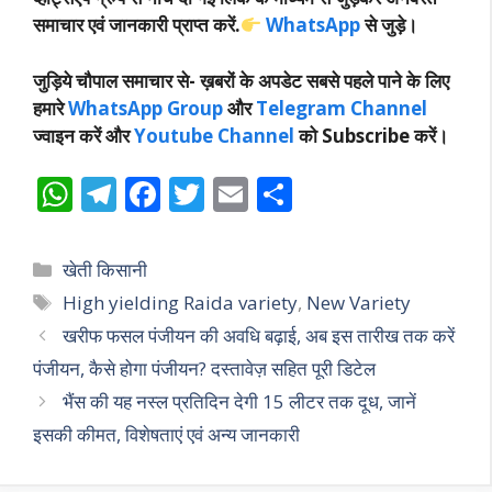
समाचार एवं जानकारी प्राप्त करें.
WhatsApp
से जुड़े।
जुड़िये चौपाल समाचार से-
ख़बरों के अपडेट सबसे पहले पाने के लिए
हमारे
WhatsApp Group
और
Telegram Channel
ज्वाइन करें और
Youtube Channel
को Subscribe करें।
W
T
F
T
E
S
h
el
ac
w
m
h
at
e
e
itt
ai
ar
Categories
खेती किसानी
s
gr
b
er
l
e
Tags
High yielding Raida variety
,
New Variety
A
a
o
खरीफ फसल पंजीयन की अवधि बढ़ाई, अब इस तारीख तक करें
p
m
o
पंजीयन, कैसे होगा पंजीयन? दस्तावेज़ सहित पूरी डिटेल
p
k
भैंस की यह नस्ल प्रतिदिन देगी 15 लीटर तक दूध, जानें
इसकी कीमत, विशेषताएं एवं अन्य जानकारी