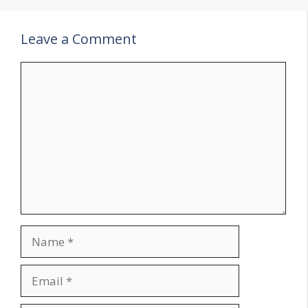
Leave a Comment
Comment
Name
Email