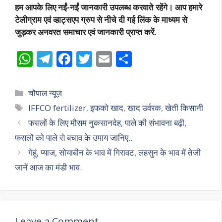
हम आपके लिए नईं-नईं जानकारी उपलब्ध करवाते रहेंगे। आप हमारे
टेलीग्राम एवं व्हाट्सएप ग्रुप से नीचे दी गई लिंक के माध्यम से
जुड़कर अनवरत समाचार एवं जानकारी प्राप्त करें.
W
T
F
T
E
S
h
el
ac
w
m
h
at
e
e
itt
ai
ar
Categories
चौपाल न्यूज़
s
gr
b
er
l
e
Tags
IFFCO fertilizer
,
इफको खाद
,
खाद उर्वरक
,
खेती किसानी
A
a
o
फसलों के लिए मौसम नुकसानदेह, पाले की संभावना बढ़ी,
p
m
o
फसलों को पाले से बचाव के उपाय जानिए..
p
k
गेहूं, प्याज, सोयाबीन के भाव में गिरावट, लहसुन के भाव में तेजी
जानें आज का मंडी भाव..
Leave a Comment