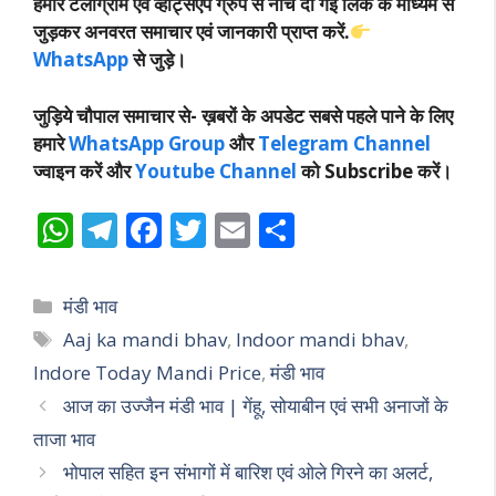
हमारे टेलीग्राम एवं व्हाट्सएप ग्रुप से नीचे दी गई लिंक के माध्यम से
जुड़कर अनवरत समाचार एवं जानकारी प्राप्त करें.
WhatsApp
से जुड़े।
जुड़िये चौपाल समाचार से-
ख़बरों के अपडेट सबसे पहले पाने के लिए
हमारे
WhatsApp Group
और
Telegram Channel
ज्वाइन करें और
Youtube Channel
को Subscribe करें।
W
T
F
T
E
S
h
el
ac
w
m
h
at
e
e
itt
ai
ar
Categories
मंडी भाव
s
gr
b
er
l
e
Tags
Aaj ka mandi bhav
,
Indoor mandi bhav
,
A
a
o
Indore Today Mandi Price
,
मंडी भाव
p
m
o
आज का उज्जैन मंडी भाव | गेंहू, सोयाबीन एवं सभी अनाजों के
p
k
ताजा भाव
भोपाल सहित इन संभागों में बारिश एवं ओले गिरने का अलर्ट,