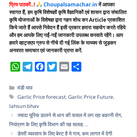
प्रिय पाठकों..!
Choupalsamachar.in
में आपका
स्वागत हैं, हम कृषि विशेषज्ञों कृषि वैज्ञानिकों एवं शासन द्वारा संचालित
कृषि योजनाओं के विशेषज्ञ द्वारा गहन शोध कर Article प्रकाशित
किये जाते हैं आपसे निवेदन हैं इसी प्रकार हमारा सहयोग करते रहिये
और हम आपके लिए नईं-नईं जानकारी उपलब्ध करवाते रहेंगे। आप
हमारे व्हाट्सएप ग्रुप से नीचे दी गई लिंक के माध्यम से जुड़कर
अनवरत समाचार एवं जानकारी प्राप्त करें.
W
T
F
T
E
S
h
el
ac
w
m
h
at
e
e
itt
ai
ar
Categories
मंडी भाव
s
gr
b
er
l
e
Tags
Garlic Price forecast
,
Garlic Price Future
,
A
a
o
lahsun bhav
p
m
o
ज्यादा यूरिया डालने से धान की फसल में लग रहा बकानी रोग,
p
k
नियंत्रण के लिए कृषि विभाग की यह सलाह….
डेयरी व्यवसाय के लिए बेस्ट है ये गाय, कम लागत में देगी