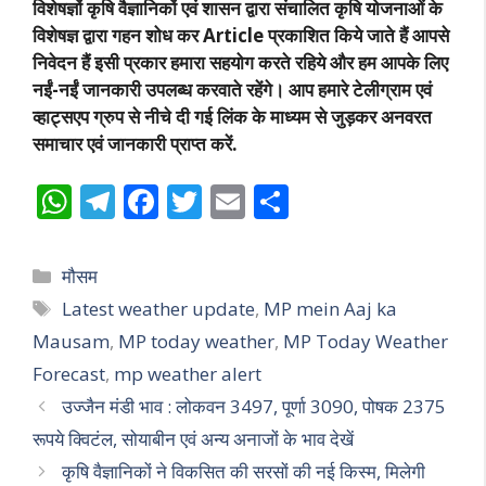
विशेषज्ञों कृषि वैज्ञानिकों एवं शासन द्वारा संचालित कृषि योजनाओं के
विशेषज्ञ द्वारा गहन शोध कर Article प्रकाशित किये जाते हैं आपसे
निवेदन हैं इसी प्रकार हमारा सहयोग करते रहिये और हम आपके लिए
नईं-नईं जानकारी उपलब्ध करवाते रहेंगे। आप हमारे टेलीग्राम एवं
व्हाट्सएप ग्रुप से नीचे दी गई लिंक के माध्यम से जुड़कर अनवरत
समाचार एवं जानकारी प्राप्त करें.
W
T
F
T
E
S
h
el
ac
w
m
h
at
e
e
itt
ai
ar
Categories
मौसम
s
gr
b
er
l
e
Tags
Latest weather update
,
MP mein Aaj ka
A
a
o
Mausam
,
MP today weather
,
MP Today Weather
p
m
o
Forecast
,
mp weather alert
p
k
उज्जैन मंडी भाव : लोकवन 3497, पूर्णा 3090, पोषक 2375
रूपये क्विटंल, सोयाबीन एवं अन्य अनाजों के भाव देखें
कृषि वैज्ञानिकों ने विकसित की सरसों की नई किस्म, मिलेगी