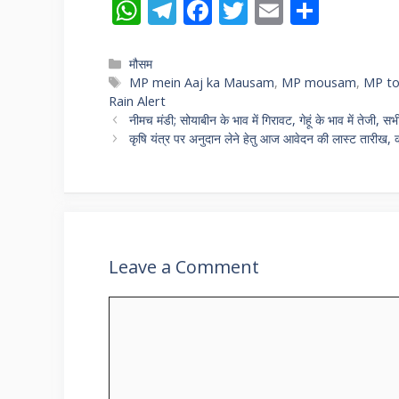
W
T
F
T
E
S
h
el
ac
w
m
h
at
e
e
itt
ai
ar
Categories
मौसम
Tags
MP mein Aaj ka Mausam
,
MP mousam
,
MP to
s
gr
b
er
l
e
Rain Alert
A
a
o
नीमच मंडी; सोयाबीन के भाव में गिरावट, गेहूं के भाव में तेजी, स
कृषि यंत्र पर अनुदान लेने हेतु आज आवेदन की लास्ट तारीख,
p
m
o
p
k
Leave a Comment
Comment