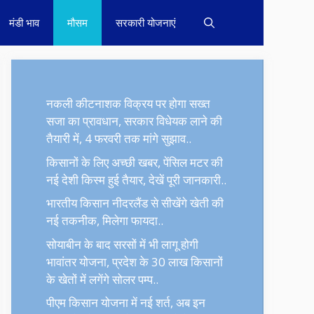
मंडी भाव
मौसम
सरकारी योजनाएं
नकली कीटनाशक विक्रय पर होगा सख्त
सजा का प्रावधान, सरकार विधेयक लाने की
तैयारी में, 4 फरवरी तक मांगे सुझाव..
किसानों के लिए अच्छी खबर, पेंसिल मटर की
नई देशी किस्म हुई तैयार, देखें पूरी जानकारी..
भारतीय किसान नीदरलैंड से सीखेंगे खेती की
नई तकनीक, मिलेगा फायदा..
सोयाबीन के बाद सरसों में भी लागू होगी
भावांतर योजना, प्रदेश के 30 लाख किसानों
के खेतों में लगेंगे सोलर पम्प..
पीएम किसान योजना में नई शर्त, अब इन