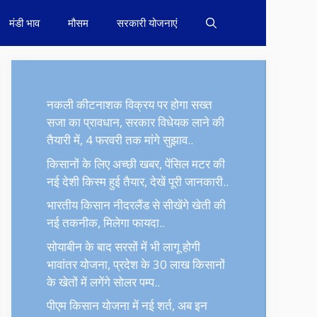
मंडी भाव
मौसम
सरकारी योजनाएं
नकली कीटनाशक विक्रय पर होगा सख्त
सजा का प्रावधान, सरकार विधेयक लाने की
तैयारी में, 4 फरवरी तक मांगे सुझाव..
किसानों के लिए अच्छी खबर, पेंसिल मटर की
नई देशी किस्म हुई तैयार, देखें पूरी जानकारी..
भारतीय किसान नीदरलैंड से सीखेंगे खेती की
नई तकनीक, मिलेगा फायदा..
सोयाबीन के बाद सरसों में भी लागू होगी
भावांतर योजना, प्रदेश के 30 लाख किसानों
के खेतों में लगेंगे सोलर पम्प..
पीएम किसान योजना में नई शर्त, अब इन