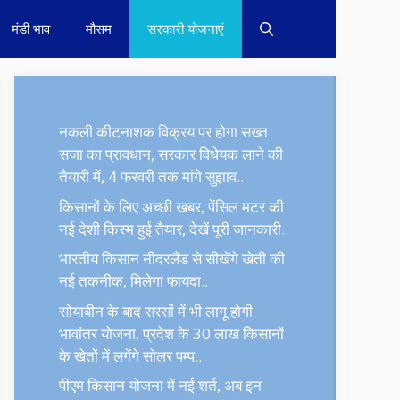
मंडी भाव
मौसम
सरकारी योजनाएं
नकली कीटनाशक विक्रय पर होगा सख्त
सजा का प्रावधान, सरकार विधेयक लाने की
तैयारी में, 4 फरवरी तक मांगे सुझाव..
किसानों के लिए अच्छी खबर, पेंसिल मटर की
नई देशी किस्म हुई तैयार, देखें पूरी जानकारी..
भारतीय किसान नीदरलैंड से सीखेंगे खेती की
नई तकनीक, मिलेगा फायदा..
सोयाबीन के बाद सरसों में भी लागू होगी
भावांतर योजना, प्रदेश के 30 लाख किसानों
के खेतों में लगेंगे सोलर पम्प..
पीएम किसान योजना में नई शर्त, अब इन