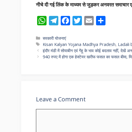
नीचे दी गई लिंक के माध्यम से जुड़कर अनवरत समाचार एवं
W
T
F
T
E
S
h
el
ac
w
m
h
at
e
e
itt
ai
ar
Categories
सरकारी योजनाएं
Tags
Kisan Kalyan Yojana Madhya Pradesh
,
Ladali
s
gr
b
er
l
e
इंदौर मंडी में सोयाबीन एवं गेंहू के भाव कोई बदलाव नहीं, देखें अ
A
a
o
940 रुपए में होगा एक हेक्टेयर खरीफ फसल का फसल बीमा, मिले
p
m
o
p
k
Leave a Comment
Comment