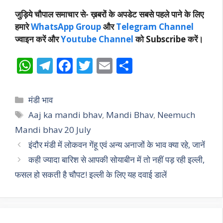
जुड़िये चौपाल समाचार से-
ख़बरों के अपडेट सबसे पहले पाने के लिए
हमारे
WhatsApp Group
और
Telegram Channel
ज्वाइन करें और
Youtube Channel
को Subscribe करें।
W
T
F
T
E
S
h
el
ac
w
m
h
at
e
e
itt
ai
ar
Categories
मंडी भाव
s
gr
b
er
l
e
Tags
Aaj ka mandi bhav
,
Mandi Bhav
,
Neemuch
A
a
o
Mandi bhav 20 July
p
m
o
इंदौर मंडी में लोकवन गेंहू एवं अन्य अनाजों के भाव क्या रहे, जानें
p
k
कही ज्यादा बारिश से आपकी सोयाबीन में तो नहीं पड़ रही इल्ली,
फसल हो सकती है चौपट! इल्ली के लिए यह दवाई डालें