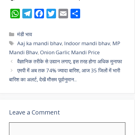
W
T
F
T
E
S
h
el
ac
w
m
h
at
e
e
itt
ai
ar
Categories
मंडी भाव
s
gr
b
er
l
e
Tags
Aaj ka mandi bhav
,
Indoor mandi bhav
,
MP
A
a
o
Mandi Bhav
,
Onion Garlic Mandi Price
p
m
o
वैज्ञानिक तरीके से उद्यान लगाए, इस तरह होगा अधिक मुनाफा
p
k
एमपी में अब तक 74% ज्यादा बारिश, आज 35 जिलों में भारी
बारिश का अलर्ट, देखें मौसम पूर्वानुमान..
Leave a Comment
Comment