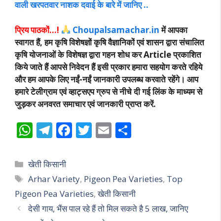
वाली खरपतवार नाशक दवाई के बारे में जानिए ..
प्रिय पाठकों…!
Choupalsamachar.in
में आपका
स्वागत हैं, हम कृषि विशेषज्ञों कृषि वैज्ञानिकों एवं शासन द्वारा संचालित
कृषि योजनाओं के विशेषज्ञ द्वारा गहन शोध कर Article प्रकाशित
किये जाते हैं आपसे निवेदन हैं इसी प्रकार हमारा सहयोग करते रहिये
और हम आपके लिए नईं-नईं जानकारी उपलब्ध करवाते रहेंगे। आप
हमारे टेलीग्राम एवं व्हाट्सएप ग्रुप से नीचे दी गई लिंक के माध्यम से
जुड़कर अनवरत समाचार एवं जानकारी प्राप्त करें.
W
T
F
T
E
S
h
el
ac
w
m
h
at
e
e
itt
ai
ar
Categories
खेती किसानी
s
gr
b
er
l
e
Tags
Arhar Variety
,
Pigeon Pea Varieties
,
Top
A
a
o
Pigeon Pea Varieties
,
खेती किसानी
p
m
o
देसी गाय, भैंस पाल रहे हैं तो मिल सकते है 5 लाख, जानिए