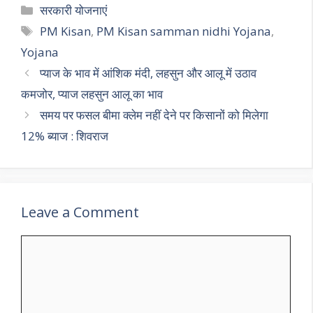
at
e
e
itt
ai
ar
Categories
सरकारी योजनाएं
s
gr
b
er
l
e
Tags
PM Kisan
,
PM Kisan samman nidhi Yojana
,
A
a
o
Yojana
p
m
o
प्याज के भाव में आंशिक मंदी, लहसुन और आलू में उठाव
p
k
कमजोर, प्याज लहसुन आलू का भाव
समय पर फसल बीमा क्लेम नहीं देने पर किसानों को मिलेगा
12% ब्याज : शिवराज
Leave a Comment
Comment