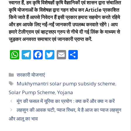
स्वागत हैं, हम कृषि विशेषज्ञों कृषि वैज्ञानिकों एवं शासन द्वारा संचालित
कृषि योजनाओं के विशेषज्ञ द्वारा गहन शोध कर Article प्रकाशित
किये जाते हैं आपसे निवेदन हैं इसी प्रकार हमारा सहयोग करते रहिये
और हम आपके लिए नईं-नईं जानकारी उपलब्ध करवाते रहेंगे। आप
हमारे टेलीग्राम एवं व्हाट्सएप ग्रुप से नीचे दी गई लिंक के माध्यम से
जुड़कर अनवरत समाचार एवं जानकारी प्राप्त करें.
W
T
F
T
E
S
h
el
ac
w
m
h
at
e
e
itt
ai
ar
Categories
सरकारी योजनाएं
s
gr
b
er
l
e
Tags
Mukhymantri solar pump subsidy scheme
,
A
a
o
Solar Pump Scheme
,
Yojana
p
m
o
मूंग की फसल में यूरिया का प्रयोग : क्या करें और क्या न करें
p
k
लहसुन की आवक घटी, प्याज स्थिर, ये है आज का प्याज लहसुन
और आलू का भाव