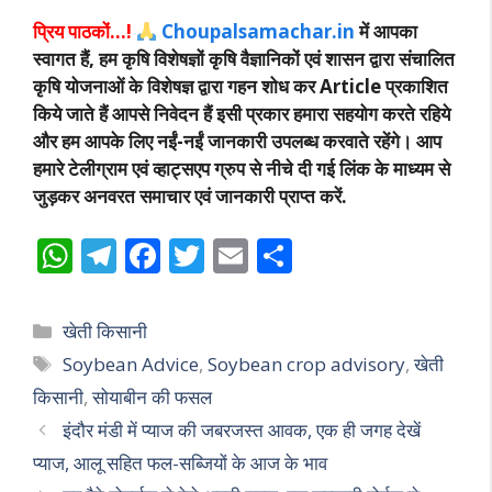
प्रिय पाठकों…!
Choupalsamachar.in
में आपका
स्वागत हैं, हम कृषि विशेषज्ञों कृषि वैज्ञानिकों एवं शासन द्वारा संचालित
कृषि योजनाओं के विशेषज्ञ द्वारा गहन शोध कर Article प्रकाशित
किये जाते हैं आपसे निवेदन हैं इसी प्रकार हमारा सहयोग करते रहिये
और हम आपके लिए नईं-नईं जानकारी उपलब्ध करवाते रहेंगे। आप
हमारे टेलीग्राम एवं व्हाट्सएप ग्रुप से नीचे दी गई लिंक के माध्यम से
जुड़कर अनवरत समाचार एवं जानकारी प्राप्त करें.
W
T
F
T
E
S
h
el
ac
w
m
h
at
e
e
itt
ai
ar
Categories
खेती किसानी
s
gr
b
er
l
e
Tags
Soybean Advice
,
Soybean crop advisory
,
खेती
A
a
o
किसानी
,
सोयाबीन की फसल
p
m
o
इंदौर मंडी में प्याज की जबरजस्त आवक, एक ही जगह देखें
p
k
प्याज, आलू सहित फल-सब्जियों के आज के भाव