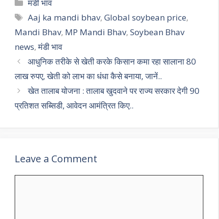
at
e
e
itt
ai
ar
Categories
मंडी भाव
s
gr
b
er
l
e
Tags
Aaj ka mandi bhav
,
Global soybean price
,
A
a
o
Mandi Bhav
,
MP Mandi Bhav
,
Soybean Bhav
p
m
o
news
,
मंडी भाव
p
k
आधुनिक तरीके से खेती करके किसान कमा रहा सालाना 80
लाख रुपए, खेती को लाभ का धंधा कैसे बनाया, जानें..
खेत तालाब योजना : तालाब खुदवाने पर राज्य सरकार देगी 90
प्रतिशत सब्सिडी, आवेदन आमंत्रित किए..
Leave a Comment
Comment