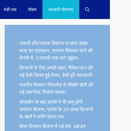
मंडी भाव
मौसम
सरकारी योजनाएं
नकली कीटनाशक विक्रय पर होगा सख्त
सजा का प्रावधान, सरकार विधेयक लाने की
तैयारी में, 4 फरवरी तक मांगे सुझाव..
किसानों के लिए अच्छी खबर, पेंसिल मटर की
नई देशी किस्म हुई तैयार, देखें पूरी जानकारी..
भारतीय किसान नीदरलैंड से सीखेंगे खेती की
नई तकनीक, मिलेगा फायदा..
सोयाबीन के बाद सरसों में भी लागू होगी
भावांतर योजना, प्रदेश के 30 लाख किसानों
के खेतों में लगेंगे सोलर पम्प..
पीएम किसान योजना में नई शर्त, अब इन