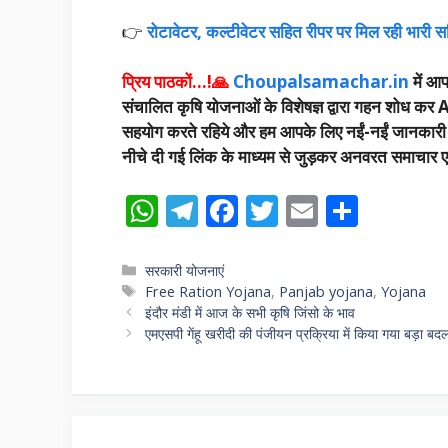
👉
रोटावेटर, कल्टीवेटर सहित रीपर पर मिल रही भारी सब
प्रिय पाठकों…!🙏
Choupalsamachar.in
में आपक
संचालित कृषि योजनाओं के विशेषज्ञ द्वारा गहन शोध कर A
सहयोग करते रहिये और हम आपके लिए नईं-नईं जानकारी उपलब
नीचे दी गई लिंक के माध्यम से जुड़कर अनवरत समाचार एवं
W
T
F
T
E
S
h
el
ac
w
m
h
at
e
e
itt
ai
ar
Categories
सरकारी योजनाएं
Tags
Free Ration Yojana
,
Panjab yojana
,
Yojana
s
gr
b
er
l
e
इंदौर मंडी में आज के सभी कृषि जिंसो के भाव
A
a
o
एमएसपी गेंहू खरीदी की पंजीयन प्रक्रिया में किया गया बड़ा बद
p
m
o
p
k