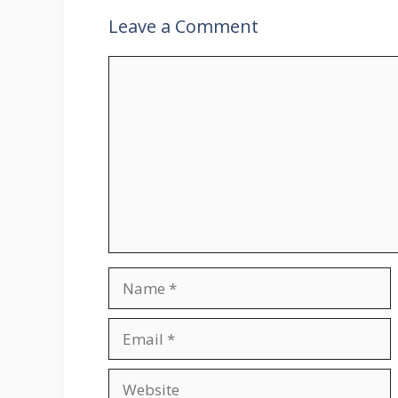
Leave a Comment
Comment
Name
Email
Website