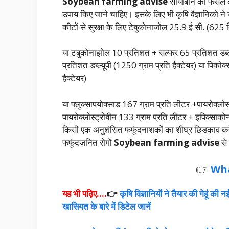
Soybean farming advise
सोयाबीन की फसल को 
उपाय किए जाने चाहिए। इसके लिए भी कृषि वैज्ञानिको 
कीटों से सुरक्षा के लिए टेबुकोनाजोल 25.9 ई.सी. (625 म
या टबुकोनाझोल 10 प्रतिशत + सल्फर 65 प्रतिशत डब्ल्यू
प्रतिशत डब्ल्यूपी (1250 ग्राम प्रति हैक्टेयर) या पिकोक
हैक्टेयर)
या फ्लुक्सापयोक्साड 167 ग्राम प्रति लीटर +पायरोक्लोस
पायरोक्लोस्ट्रोबीन 133 ग्राम प्रति लीटर + इपिक्साकोन
किसी एक अनुशंसित फफूंदनाशकों का शीघ्र छिडकाव करें।
फफूंदजनित रोगों
Soybean farming advise
से
👉
Wh
यह भी पढ़िए….
👉
कृषि विज्ञानियों ने तैयार की गेहूं 
खासियत के बारे में डिटेल जानें