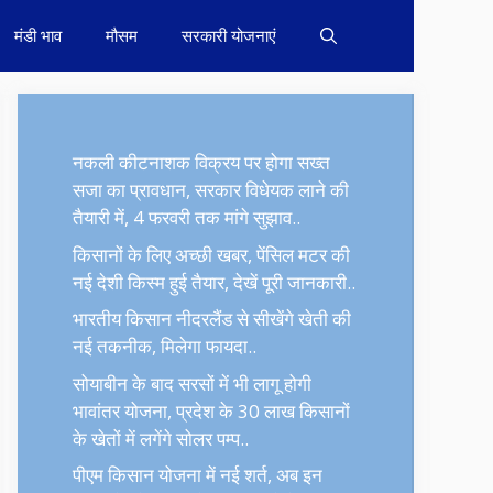
मंडी भाव
मौसम
सरकारी योजनाएं
नकली कीटनाशक विक्रय पर होगा सख्त
सजा का प्रावधान, सरकार विधेयक लाने की
तैयारी में, 4 फरवरी तक मांगे सुझाव..
किसानों के लिए अच्छी खबर, पेंसिल मटर की
नई देशी किस्म हुई तैयार, देखें पूरी जानकारी..
भारतीय किसान नीदरलैंड से सीखेंगे खेती की
नई तकनीक, मिलेगा फायदा..
सोयाबीन के बाद सरसों में भी लागू होगी
भावांतर योजना, प्रदेश के 30 लाख किसानों
के खेतों में लगेंगे सोलर पम्प..
पीएम किसान योजना में नई शर्त, अब इन