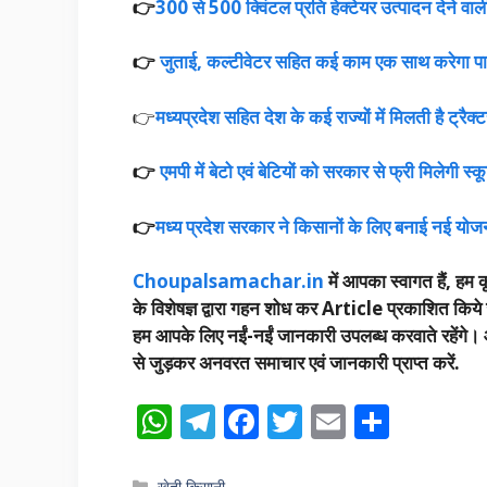
👉
300 से 500 क्विंटल प्रति हेक्टेयर उत्पादन देने वाल
👉
जुताई, कल्टीवेटर सहित कई काम एक साथ करेगा पा
👉
मध्यप्रदेश सहित देश के कई राज्यों में मिलती है ट्रै
👉
एमपी में बेटो एवं बेटियों को सरकार से फ्री मिलेगी स्
👉
मध्य प्रदेश सरकार ने किसानों के लिए बनाई नई य
Choupalsamachar.in
में आपका स्वागत हैं, हम कृ
के विशेषज्ञ द्वारा गहन शोध कर Article प्रकाशित किये 
हम आपके लिए नईं-नईं जानकारी उपलब्ध करवाते रहेंगे। आप 
से जुड़कर अनवरत समाचार एवं जानकारी प्राप्त करें.
W
T
F
T
E
S
h
el
ac
w
m
h
Categories
खेती किसानी