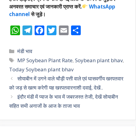
अनवरत समाचार एवं जानकारी प्राप्त करें.
WhatsApp
channel
से जुड़े।
W
T
F
T
E
S
h
el
ac
w
m
h
at
e
e
itt
ai
ar
Categories
मंडी भाव
s
gr
b
er
l
e
Tags
MP Soybean Plant Rate
,
Soybean plant bhav
,
A
a
o
Today Soybean plant bhav
p
m
o
सोयाबीन में उगने वाले चौड़ी पत्ती वाले एवं घासवर्गीय खरपतवार
p
k
को जड़ से खत्म करेगी यह खरपतवारनाशी दवाई, देखें..
इंदौर मंडी में प्याज के भाव में जबरजस्त तेजी, देखें सोयाबीन
सहित सभी अनाजों के आज के ताजा भाव