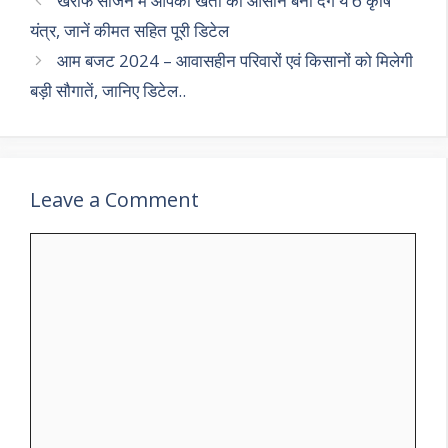
p
k
खरीफ सीजन में आपकी खेती को आसान बना देंगे ये 6 कृषि
यंत्र, जानें कीमत सहित पूरी डिटेल
आम बजट 2024 – आवासहीन परिवारों एवं किसानों को मिलेगी
बड़ी सौगातें, जानिए डिटेल..
Leave a Comment
Comment