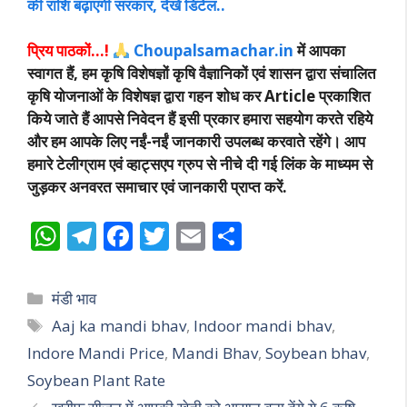
की राशि बढ़ाएगी सरकार, देखें डिटेल..
प्रिय पाठकों…!
Choupalsamachar.in
में आपका
स्वागत हैं, हम कृषि विशेषज्ञों कृषि वैज्ञानिकों एवं शासन द्वारा संचालित
कृषि योजनाओं के विशेषज्ञ द्वारा गहन शोध कर Article प्रकाशित
किये जाते हैं आपसे निवेदन हैं इसी प्रकार हमारा सहयोग करते रहिये
और हम आपके लिए नईं-नईं जानकारी उपलब्ध करवाते रहेंगे। आप
हमारे टेलीग्राम एवं व्हाट्सएप ग्रुप से नीचे दी गई लिंक के माध्यम से
जुड़कर अनवरत समाचार एवं जानकारी प्राप्त करें.
W
T
F
T
E
S
h
el
ac
w
m
h
at
e
e
itt
ai
ar
Categories
मंडी भाव
s
gr
b
er
l
e
Tags
Aaj ka mandi bhav
,
Indoor mandi bhav
,
A
a
o
Indore Mandi Price
,
Mandi Bhav
,
Soybean bhav
,
p
m
o
Soybean Plant Rate