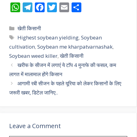
W
T
F
T
E
S
h
el
ac
w
m
h
at
e
e
itt
ai
ar
Categories
खेती किसानी
s
gr
b
er
l
e
Tags
Highest soybean yielding
,
Soybean
A
a
o
cultivation
,
Soybean me kharpatvarnashak
,
p
m
o
Soybean weed killer
,
खेती किसानी
p
k
खरीफ के सीजन में लगाएं ये टॉप 4 मुनाफे की फसल, कम
लागत में मालामाल होंगे किसान
आगामी रबी सीजन के पहले यूरिया को लेकर किसानों के लिए
जरूरी खबर, डिटेल जानिए..
Leave a Comment