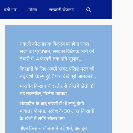
मंडी भाव
मौसम
सरकारी योजनाएं
नकली कीटनाशक विक्रय पर होगा सख्त
सजा का प्रावधान, सरकार विधेयक लाने की
तैयारी में, 4 फरवरी तक मांगे सुझाव..
किसानों के लिए अच्छी खबर, पेंसिल मटर की
नई देशी किस्म हुई तैयार, देखें पूरी जानकारी..
भारतीय किसान नीदरलैंड से सीखेंगे खेती की
नई तकनीक, मिलेगा फायदा..
सोयाबीन के बाद सरसों में भी लागू होगी
भावांतर योजना, प्रदेश के 30 लाख किसानों
के खेतों में लगेंगे सोलर पम्प..
पीएम किसान योजना में नई शर्त, अब इन