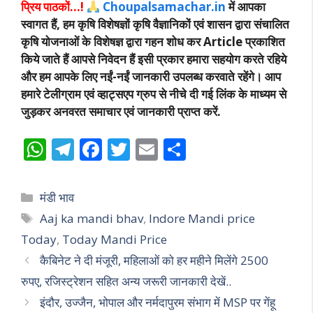
प्रिय पाठकों…!
Choupalsamachar.in
में आपका
स्वागत हैं, हम कृषि विशेषज्ञों कृषि वैज्ञानिकों एवं शासन द्वारा संचालित
कृषि योजनाओं के विशेषज्ञ द्वारा गहन शोध कर Article प्रकाशित
किये जाते हैं आपसे निवेदन हैं इसी प्रकार हमारा सहयोग करते रहिये
और हम आपके लिए नईं-नईं जानकारी उपलब्ध करवाते रहेंगे। आप
हमारे टेलीग्राम एवं व्हाट्सएप ग्रुप से नीचे दी गई लिंक के माध्यम से
जुड़कर अनवरत समाचार एवं जानकारी प्राप्त करें.
W
T
F
T
E
S
h
el
ac
w
m
h
at
e
e
itt
ai
ar
Categories
मंडी भाव
s
gr
b
er
l
e
Tags
Aaj ka mandi bhav
,
Indore Mandi price
A
a
o
Today
,
Today Mandi Price
p
m
o
कैबिनेट ने दी मंजूरी, महिलाओं को हर महीने मिलेंगे 2500
p
k
रुपए, रजिस्ट्रेशन सहित अन्य जरूरी जानकारी देखें..
इंदौर, उज्जैन, भोपाल और नर्मदापुरम संभाग में MSP पर गेंहू