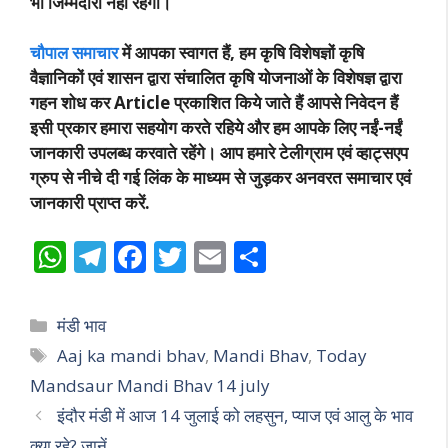
भी जिम्मेदारी नहीं रहेगी।
चौपाल समाचार
में आपका स्वागत हैं, हम कृषि विशेषज्ञों कृषि
वैज्ञानिकों एवं शासन द्वारा संचालित कृषि योजनाओं के विशेषज्ञ द्वारा
गहन शोध कर Article प्रकाशित किये जाते हैं आपसे निवेदन हैं
इसी प्रकार हमारा सहयोग करते रहिये और हम आपके लिए नईं-नईं
जानकारी उपलब्ध करवाते रहेंगे। आप हमारे टेलीग्राम एवं व्हाट्सएप
ग्रुप से नीचे दी गई लिंक के माध्यम से जुड़कर अनवरत समाचार एवं
जानकारी प्राप्त करें.
W
T
F
T
E
S
h
el
ac
w
m
h
at
e
e
itt
ai
ar
Categories
मंडी भाव
s
gr
b
er
l
e
Tags
Aaj ka mandi bhav
,
Mandi Bhav
,
Today
A
a
o
Mandsaur Mandi B­hav 14 july
p
m
o
इंदौर मंडी में आज 14 जुलाई को लहसुन, प्याज एवं आलु के भाव
क्या रहे? जानें