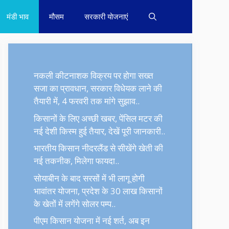
मंडी भाव
मौसम
सरकारी योजनाएं
नकली कीटनाशक विक्रय पर होगा सख्त
सजा का प्रावधान, सरकार विधेयक लाने की
तैयारी में, 4 फरवरी तक मांगे सुझाव..
किसानों के लिए अच्छी खबर, पेंसिल मटर की
नई देशी किस्म हुई तैयार, देखें पूरी जानकारी..
भारतीय किसान नीदरलैंड से सीखेंगे खेती की
नई तकनीक, मिलेगा फायदा..
सोयाबीन के बाद सरसों में भी लागू होगी
भावांतर योजना, प्रदेश के 30 लाख किसानों
के खेतों में लगेंगे सोलर पम्प..
पीएम किसान योजना में नई शर्त, अब इन