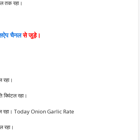
ंटल तक रहा।
ट्सऐप चैनल
से जुड़े।
टल रहा।
ि क्विंटल रहा।
विंटल रहा। Today Onion Garlic Rate
टल रहा।