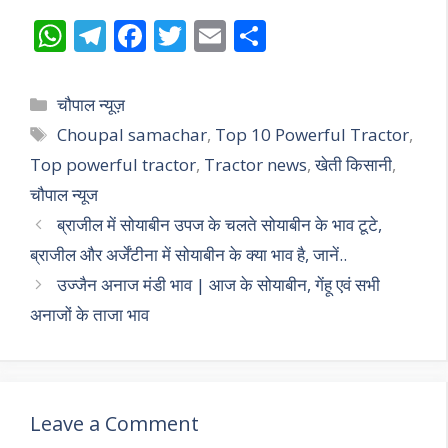
W
T
F
T
E
S
h
el
ac
w
m
h
at
e
e
itt
ai
ar
Categories
चौपाल न्यूज़
s
gr
b
er
l
e
Tags
Choupal samachar
,
Top 10 Powerful Tractor
,
A
a
o
Top powerful tractor
,
Tractor news
,
खेती किसानी
,
p
m
o
चौपाल न्यूज
p
k
ब्राजील में सोयाबीन उपज के चलते सोयाबीन के भाव टूटे,
ब्राजील और अर्जेंटीना में सोयाबीन के क्या भाव है, जानें..
उज्जैन अनाज मंडी भाव | आज के सोयाबीन, गेंहू एवं सभी
अनाजों के ताजा भाव
Leave a Comment