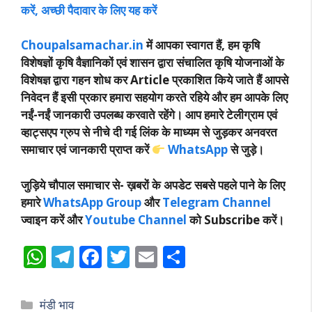
करें, अच्छी पैदावार के लिए यह करें
Choupalsamachar.in
में आपका स्वागत हैं, हम कृषि
विशेषज्ञों कृषि वैज्ञानिकों एवं शासन द्वारा संचालित कृषि योजनाओं के
विशेषज्ञ द्वारा गहन शोध कर Article प्रकाशित किये जाते हैं आपसे
निवेदन हैं इसी प्रकार हमारा सहयोग करते रहिये और हम आपके लिए
नईं-नईं जानकारी उपलब्ध करवाते रहेंगे। आप हमारे टेलीग्राम एवं
व्हाट्सएप ग्रुप से नीचे दी गई लिंक के माध्यम से जुड़कर अनवरत
समाचार एवं जानकारी प्राप्त करें
WhatsApp
से जुड़े।
जुड़िये चौपाल समाचार से-
ख़बरों के अपडेट सबसे पहले पाने के लिए
हमारे
WhatsApp Group
और
Telegram Channel
ज्वाइन करें और
Youtube Channel
को Subscribe करें।
W
T
F
T
E
S
h
el
ac
w
m
h
at
e
e
itt
ai
ar
Categories
मंडी भाव