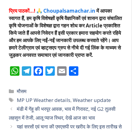
प्रिय पाठकों…!
Choupalsamachar.in
में आपका
स्वागत हैं, हम कृषि विशेषज्ञों कृषि वैज्ञानिकों एवं शासन द्वारा संचालित
कृषि योजनाओं के विशेषज्ञ द्वारा गहन शोध कर Article प्रकाशित
किये जाते हैं आपसे निवेदन हैं इसी प्रकार हमारा सहयोग करते रहिये
और हम आपके लिए नईं-नईं जानकारी उपलब्ध करवाते रहेंगे। आप
हमारे टेलीग्राम एवं व्हाट्सएप ग्रुप से नीचे दी गई लिंक के माध्यम से
जुड़कर अनवरत समाचार एवं जानकारी प्राप्त करें.
W
T
F
T
E
S
h
el
ac
w
m
h
at
e
e
itt
ai
ar
Categories
मौसम
s
gr
b
er
l
e
Tags
MP UP Weather details
,
Weather update
A
a
o
मंडी में गेंहू की भरपूर आवक, भाव में गिरावट, नई G2 तुलसी
p
m
o
लहसुन में तेजी, आलू प्याज स्थिर, देखें आज का भाव
p
k
यहां सरसों एवं चना की एमएसपी पर खरीद के लिए इस तारीख से