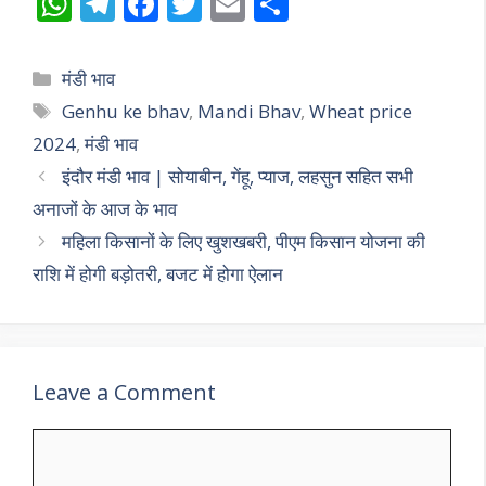
W
T
F
T
E
S
h
el
ac
w
m
h
at
e
e
itt
ai
ar
Categories
मंडी भाव
s
gr
b
er
l
e
Tags
Genhu ke bhav
,
Mandi Bhav
,
Wheat price
A
a
o
2024
,
मंडी भाव
p
m
o
इंदौर मंडी भाव | सोयाबीन, गेंहू, प्याज, लहसुन सहित सभी
p
k
अनाजों के आज के भाव
महिला किसानों के लिए खुशखबरी, पीएम किसान योजना की
राशि में होगी बड़ोतरी, बजट में होगा ऐलान
Leave a Comment
Comment