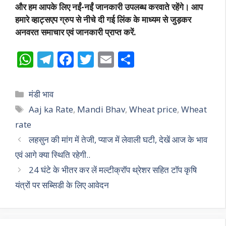
और हम आपके लिए नईं-नईं जानकारी उपलब्ध करवाते रहेंगे। आप
हमारे व्हाट्सएप ग्रुप से नीचे दी गई लिंक के माध्यम से जुड़कर
अनवरत समाचार एवं जानकारी प्राप्त करें.
W
T
F
T
E
S
h
el
ac
w
m
h
at
e
e
itt
ai
ar
Categories
मंडी भाव
s
gr
b
er
l
e
Tags
Aaj ka Rate
,
Mandi Bhav
,
Wheat price
,
Wheat
A
a
o
rate
p
m
o
लहसुन की मांग में तेजी, प्याज में लेवाली घटी, देखें आज के भाव
p
k
एवं आगे क्या स्थिति रहेगी..
24 घंटे के भीतर कर लें मल्टीक्रॉप थ्रेशर सहित टॉप कृषि
यंत्रों पर सब्सिडी के लिए आवेदन