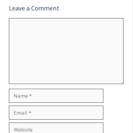
Leave a Comment
Comment
Name
Email
Website