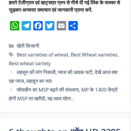
हमारे टेलीग्राम एवं व्हाट्सएप ग्रुप से नीचे दी गई लिंक के माध्यम से
जुड़कर अनवरत समाचार एवं जानकारी प्राप्त करें.
W
T
F
T
E
S
h
el
ac
w
m
h
at
e
e
itt
ai
ar
Categories
खेती किसानी
s
gr
b
er
l
e
Tags
Best varieties of wheat
,
Best Wheat varieties
,
A
a
o
Best wheat variety
p
m
o
लहसुन की मांग निकली, प्याज की आवक घटी, देखें आज क्या
p
k
रहा प्याज, लहसुन का भाव
सोयाबीन का MSP बढ़ने की संभावना, MP के 1400 केंद्रों
होगी MSP पर खरीदी, यह लक्ष्य रहेगा..