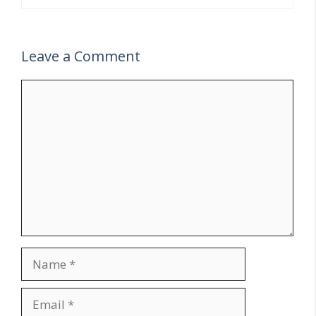
Leave a Comment
Comment
Name
Email